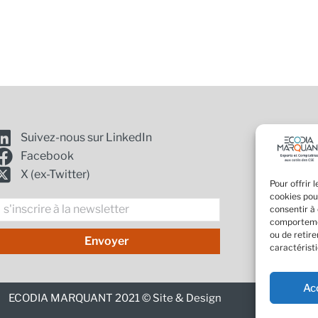
01 4
Suivez-nous sur LinkedIn
19 a
Facebook
cont
X (ex-Twitter)
Pour offrir 
cookies pou
Mention
nscription
consentir à
Politiq
comportemen
ou de retir
Envoyer
caractéristi
a
Ac
ewsletter
ECODIA MARQUANT 2021 ©
Site & Design