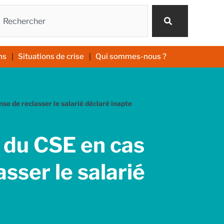
echercher
ns
Situations de crise
Qui sommes-nous ?
se de reclasser le salarié déclaré inapte
 du CSE en cas
sser le salarié