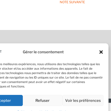
NOTE SUIVANTE
4 53 94 06
Gérer le consentement
venue de Messine, 75008 PARIS
act@ecodia-marquant.fr
les meilleures expériences, nous utilisons des technologies telles que les
r stocker et/ou accéder aux informations des appareils. Le fait de
s légales
 ces technologies nous permettra de traiter des données telles que le
ue de cookies
t de navigation ou les ID uniques sur ce site. Le fait de ne pas consentir
er son consentement peut avoir un effet négatif sur certaines
ques et fonctions.
cepter
Refuser
Voir les préférences