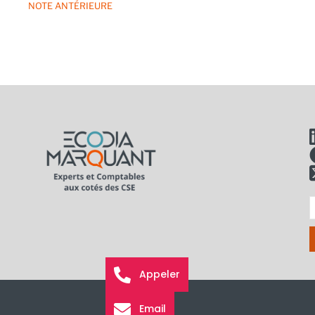
NOTE ANTÉRIEURE
I
à
l
Appeler
n
Email