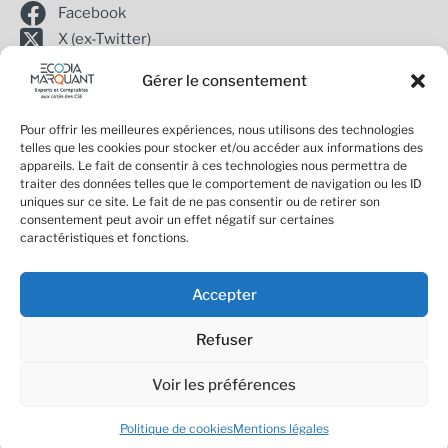
Facebook
X (ex-Twitter)
Gérer le consentement
Inscription
à
Pour offrir les meilleures expériences, nous utilisons des technologies
Envoyer
telles que les cookies pour stocker et/ou accéder aux informations des
la
01 44 53 94 06
appareils. Le fait de consentir à ces technologies nous permettra de
19 avenue de Messine, 75008 PARIS
traiter des données telles que le comportement de navigation ou les ID
newsletter
uniques sur ce site. Le fait de ne pas consentir ou de retirer son
contact@ecodia-marquant.fr
consentement peut avoir un effet négatif sur certaines
caractéristiques et fonctions.
Mentions légales
Politique de cookies
Accepter
Refuser
Appeler
ECODIA MARQUANT 2021 ©
Site & Design
Voir les préférences
Email
Politique de cookies
Mentions légales