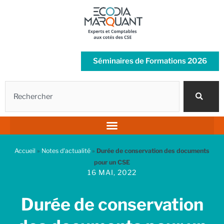
Aller
au
contenu
Séminaires de Formations 2026
Rechercher
Accueil
»
Notes d'actualité
»
Durée de conservation des documents
pour un CSE
16 MAI, 2022
Durée de conservation