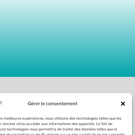
4 53 94 06
Gérer le consentement
venue de Messine, 75008 PARIS
act@ecodia-marquant.fr
les meilleures expériences, nous utilisons des technologies telles que les
r stocker et/ou accéder aux informations des appareils. Le fait de
s légales
 ces technologies nous permettra de traiter des données telles que le
ue de cookies
t de navigation ou les ID uniques sur ce site. Le fait de ne pas consentir