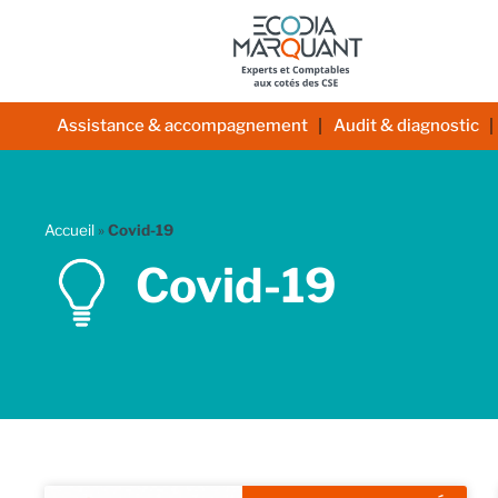
Aller
au
contenu
Assistance & accompagnement
Audit & diagnostic
Accueil
»
Covid-19
Covid-19