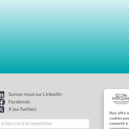
01 4
Suivez-nous sur LinkedIn
19 a
Facebook
cont
X (ex-Twitter)
Pour offrir 
cookies pou
Mention
nscription
consentir à
Politiq
comportemen