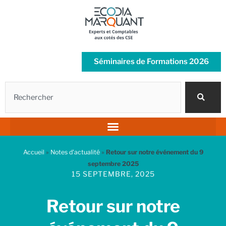
Aller
au
contenu
Séminaires de Formations 2026
Rechercher
Accueil
»
Notes d'actualité
»
Retour sur notre événement du 9
septembre 2025
15 SEPTEMBRE, 2025
Retour sur notre