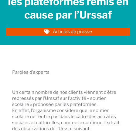
les plateformes remis en
cause par l’Urssaf
Articles de presse
Paroles d’experts
Un certain nombre de nos clients viennent d’être
redressés par l’Urssaf sur l’activité « soutien
scolaire » proposée par les plateformes.
En effet, l’organisme considère que le soutien
scolaire ne rentre pas dans le cadre des activités
sociales et culturelles, comme le confirme l’extrait
des observations de l’Urssaf suivant :