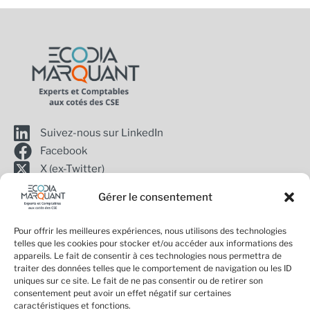
Suivez-nous sur LinkedIn
Facebook
X (ex-Twitter)
Gérer le consentement
Inscription
à
Pour offrir les meilleures expériences, nous utilisons des technologies
Envoyer
telles que les cookies pour stocker et/ou accéder aux informations des
la
01 44 53 94 06
appareils. Le fait de consentir à ces technologies nous permettra de
traiter des données telles que le comportement de navigation ou les ID
19 avenue de Messine, 75008 PARIS
newsletter
uniques sur ce site. Le fait de ne pas consentir ou de retirer son
contact@ecodia-marquant.fr
consentement peut avoir un effet négatif sur certaines
caractéristiques et fonctions.