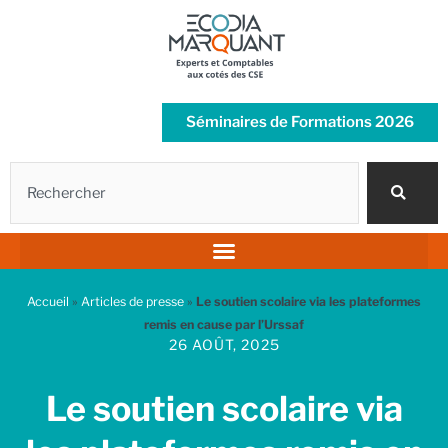
Aller
au
contenu
Séminaires de Formations 2026
Rechercher
Accueil
»
Articles de presse
»
Le soutien scolaire via les plateformes
remis en cause par l’Urssaf
26 AOÛT, 2025
Le soutien scolaire via