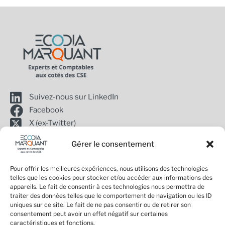
Suivez-nous sur LinkedIn
Facebook
X (ex-Twitter)
Gérer le consentement
Inscription
à
Pour offrir les meilleures expériences, nous utilisons des technologies
Envoyer
telles que les cookies pour stocker et/ou accéder aux informations des
la
01 44 53 94 06
appareils. Le fait de consentir à ces technologies nous permettra de
19 avenue de Messine, 75008 PARIS
traiter des données telles que le comportement de navigation ou les ID
newsletter
uniques sur ce site. Le fait de ne pas consentir ou de retirer son
contact@ecodia-marquant.fr
consentement peut avoir un effet négatif sur certaines
caractéristiques et fonctions.