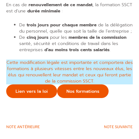
En cas de
renouvellement de ce mandat
, la formation SSCT
est d’une
durée minimale
:
De
trois jours pour chaque membre
de la délégation
du personnel, quelle que soit la taille de l’entreprise ;
De
cinq jours
pour les
membres de la commission
santé, sécurité et conditions de travail dans les
entreprises
d’au moins trois cents salariés
.
Cette modification légale est importante et comportera des
formations à plusieurs vitesses entre les nouveaux élus, les
élus qui renouvellent leur mandat et ceux qui feront partie
de la commission SSCT.
Lien vers la loi
Nos formations
NOTE ANTÉRIEURE
NOTE SUIVANTE